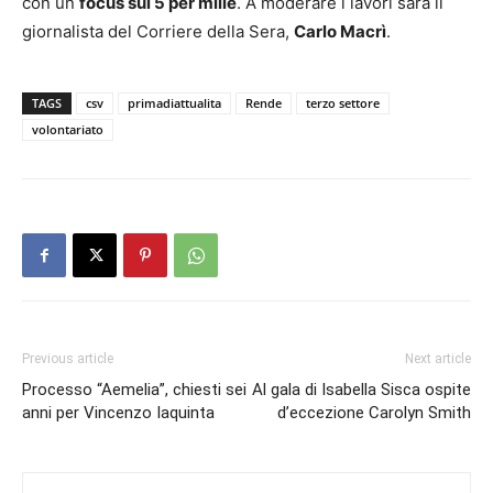
con un
focus sul 5 per mille
. A moderare i lavori sarà il
giornalista del Corriere della Sera,
Carlo Macrì
.
TAGS
csv
primadiattualita
Rende
terzo settore
volontariato
Previous article
Next article
Processo “Aemelia”, chiesti sei
Al gala di Isabella Sisca ospite
anni per Vincenzo Iaquinta
d’eccezione Carolyn Smith