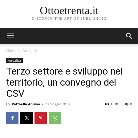
Ottoetrenta.it
DISCOVER THE ART OF PUBLISHING
Home
Attualità
Attualità
Terzo settore e sviluppo nei
territorio, un convegno del
CSV
By
Raffaella Aquino
-
23 Maggio 2018
1520
0