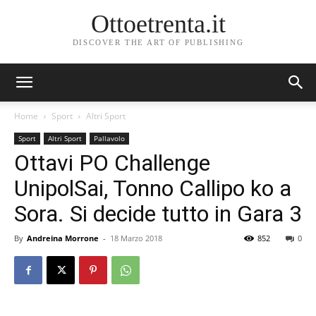
Ottoetrenta.it
DISCOVER THE ART OF PUBLISHING
Home
Sport
Altri Sport
Sport
Altri Sport
Pallavolo
Ottavi PO Challenge
UnipolSai, Tonno Callipo ko a
Sora. Si decide tutto in Gara 3
By
Andreina Morrone
-
18 Marzo 2018
852
0