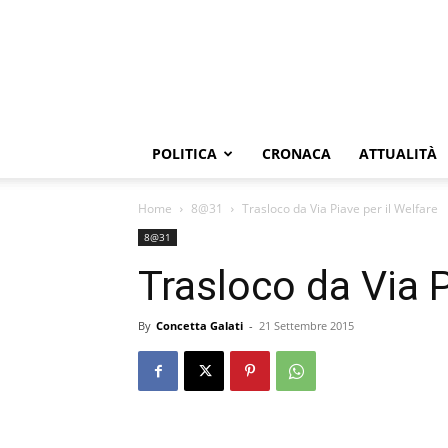
POLITICA
CRONACA
ATTUALITÀ
Home
8@31
Trasloco da Via Piave per il Welfare
8@31
Trasloco da Via P
By
Concetta Galati
-
21 Settembre 2015