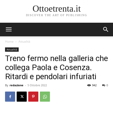
Ottoetrenta.it
DISCOVER THE ART OF PUBLISHING
Home
Attualità
Attualità
Treno fermo nella galleria che
collega Paola e Cosenza.
Ritardi e pendolari infuriati
By
redazione
-
5 Ottobre 2022
942
0