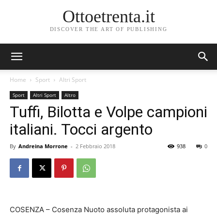
Ottoetrenta.it
DISCOVER THE ART OF PUBLISHING
Home
Sport
Altri Sport
Sport
Altri Sport
Altro
Tuffi, Bilotta e Volpe campioni
italiani. Tocci argento
By
Andreina Morrone
-
2 Febbraio 2018
938
0
COSENZA – Cosenza Nuoto assoluta protagonista ai