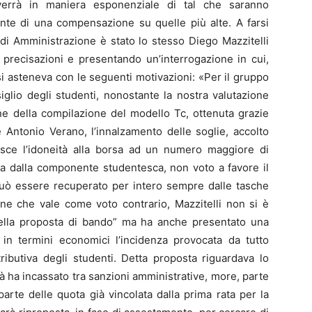
vverrà in maniera esponenziale di tal che saranno
ronte di una compensazione su quelle più alte. A farsi
di Amministrazione è stato lo stesso Diego Mazzitelli
 precisazioni e presentando un’interrogazione in cui,
si asteneva con le seguenti motivazioni: «Per il gruppo
iglio degli studenti, nonostante la nostra valutazione
ione della compilazione del modello Tc, ottenuta grazie
e Antonio Verano, l’innalzamento delle soglie, accolto
ce l’idoneità alla borsa ad un numero maggiore di
nza dalla componente studentesca, non voto a favore il
può essere recuperato per intero sempre dalle tasche
ione che vale come voto contrario, Mazzitelli non si è
 della proposta di bando” ma ha anche presentato una
 in termini economici l’incidenza provocata da tutto
ibutiva degli studenti. Detta proposta riguardava lo
tà ha incassato tra sanzioni amministrative, more, parte
parte delle quota già vincolata dalla prima rata per la