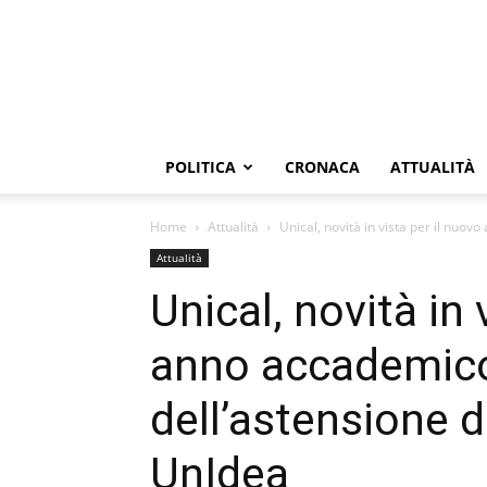
POLITICA
CRONACA
ATTUALITÀ
Home
Attualità
Unical, novità in vista per il nuov
Attualità
Unical, novità in 
anno accademico
dell’astensione d
UnIdea