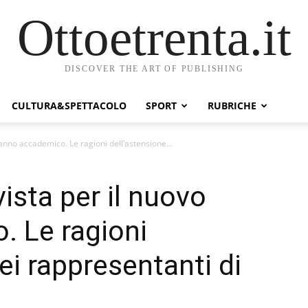
Ottoetrenta.it
DISCOVER THE ART OF PUBLISHING
CULTURA&SPETTACOLO
SPORT
RUBRICHE
o anno accademico. Le ragioni dell’astensione...
vista per il nuovo
. Le ragioni
ei rappresentanti di