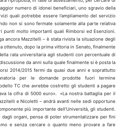
 sarà riproposta, in fase di assestamento, per cercare di
 maggior numero di idonei beneficiari, uno sgravio della
rvizi quali potrebbe essere l’ampliamento del servizio
bando non si sono fermate solamente alla parte relativa
ri punti molto importanti quali Rimborsi ed Esenzioni.
 ancora Mazzitelli – è stata rivista la situazione degli
 ha ottenuto, dopo la prima vittoria in Senato, finalmente
la rata universitaria agli studenti con percentuale di
iscussione da anni sulla quale finalmente si è posta la
mborsi 2014/2015 fermi da quasi due anni e soprattutto
 sanatoria per le domande prodotte fuori termine
modello TC che avrebbe costretto gli studenti a pagare
ava la cifra di 5000 euro». «La nostra battaglia per il
zzitelli e Nicoletti – andrà avanti nelle sedi opportune
omponente più importante dell’Università, gli studenti.
 dagli organi, pensa di poter strumentalizzare per fini
lismo e senza cercare o quanto meno provare a fare