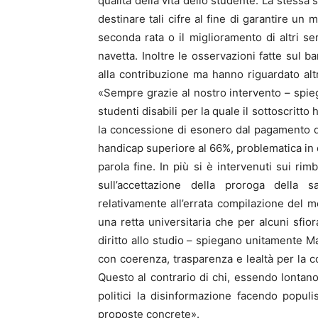
qualità della vita dello studente. La stessa
destinare tali cifre al fine di garantire un
seconda rata o il miglioramento di altri se
navetta. Inoltre le osservazioni fatte sul 
alla contribuzione ma hanno riguardato alt
«Sempre grazie al nostro intervento – spiega
studenti disabili per la quale il sottoscritto
la concessione di esonero dal pagamento del
handicap superiore al 66%, problematica in d
parola fine. In più si è intervenuti sui ri
sull’accettazione della proroga della
relativamente all’errata compilazione del 
una retta universitaria che per alcuni sfior
diritto allo studio – spiegano unitamente Ma
con coerenza, trasparenza e lealtà per la c
Questo al contrario di chi, essendo lontano
politici la disinformazione facendo popu
proposte concrete».