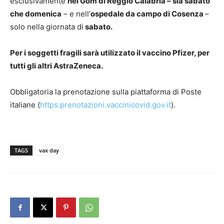
esclusivamente
nel Gom di Reggio Calabria – sia sabato
che domenica
– e nell’
ospedale da campo di Cosenza
–
solo nella giornata di
sabato.
Per i soggetti fragili sarà utilizzato il vaccino Pfizer, per
tutti gli altri AstraZeneca.
Obbligatoria la prenotazione sulla piattaforma di Poste
italiane (
https:prenotazioni.vaccinicovid.gov.it
).
TAGS
vax day