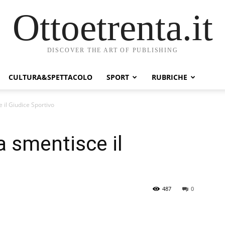
Ottoetrenta.it
DISCOVER THE ART OF PUBLISHING
CULTURA&SPETTACOLO
SPORT
RUBRICHE
e il Giudice Sportivo
ia smentisce il
487
0