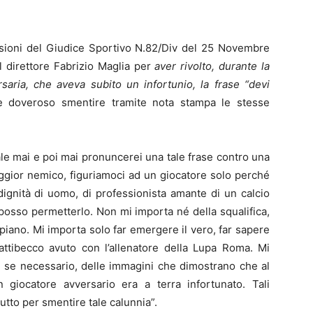
sioni del Giudice Sportivo N.82/Div del 25 Novembre
al direttore Fabrizio Maglia per
aver rivolto, durante la
saria, che aveva subito un infortunio, la frase “devi
e doveroso smentire tramite nota stampa le stesse
e mai e poi mai pronuncerei una tale frase contro una
ggior nemico, figuriamoci ad un giocatore solo perché
 dignità di uomo, di professionista amante di un calcio
n posso permetterlo. Non mi importa né della squalifica,
iano. Mi importa solo far emergere il vero, far sapere
attibecco avuto con l’allenatore della Lupa Roma. Mi
, se necessario, delle immagini che dimostrano che al
iocatore avversario era a terra infortunato. Tali
tto per smentire tale calunnia”.