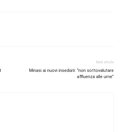
Next article
t
Minasi ai nuovi insediati: “non sottovalutare
affluenza alle urne”