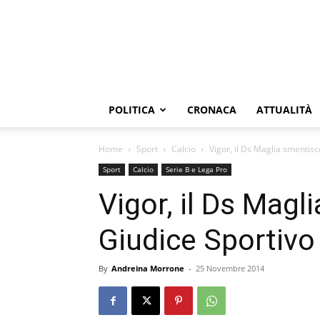
POLITICA
CRONACA
ATTUALITÀ
Home
Sport
Calcio
Vigor, il Ds Maglia smentisc
Sport
Calcio
Serie B e Lega Pro
Vigor, il Ds Magl
Giudice Sportivo
By
Andreina Morrone
-
25 Novembre 2014