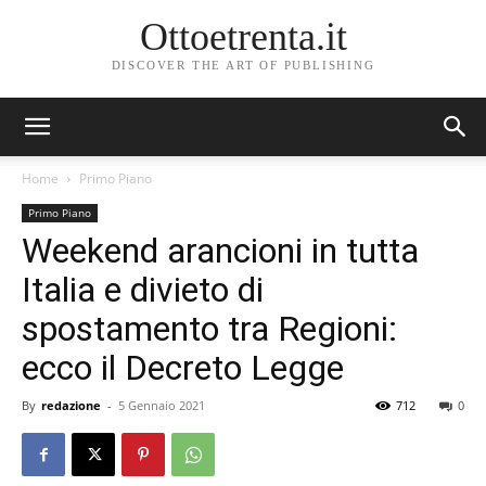
Ottoetrenta.it
DISCOVER THE ART OF PUBLISHING
Home
Primo Piano
Primo Piano
Weekend arancioni in tutta
Italia e divieto di
spostamento tra Regioni:
ecco il Decreto Legge
By
redazione
-
5 Gennaio 2021
712
0