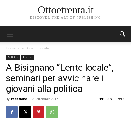
Ottoetrenta.it
DISCOVER THE ART OF PUBLISHING
Home
Politica
Locale
Politica
Locale
A Bisignano “Lente locale”,
seminari per avvicinare i
giovani alla politica
By
redazione
-
2 Settembre 2017
1069
0