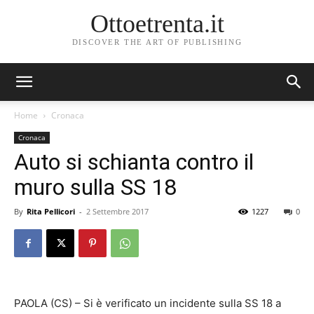
Ottoetrenta.it
DISCOVER THE ART OF PUBLISHING
Home
Cronaca
Cronaca
Auto si schianta contro il
muro sulla SS 18
By
Rita Pellicori
-
2 Settembre 2017
1227
0
PAOLA (CS) – Si è verificato un incidente sulla SS 18 a