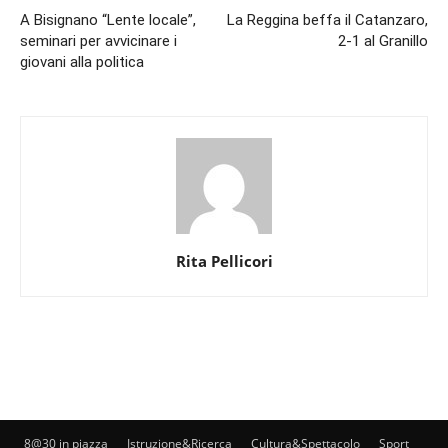
A Bisignano “Lente locale”,
La Reggina beffa il Catanzaro,
seminari per avvicinare i
2-1 al Granillo
giovani alla politica
Rita Pellicori
8@30 in piazza
Istruzione&Ricerca
Cultura&Spettacolo
Sport