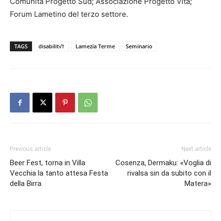
Comunità Progetto Sud; Associazione Progetto Vita;
Forum Lametino del terzo settore.
TAGS
disabilit√†
Lamezia Terme
Seminario
Previous article
Next article
Beer Fest, torna in Villa
Cosenza, Dermaku: «Voglia di
Vecchia la tanto attesa Festa
rivalsa sin da subito con il
della Birra
Matera»