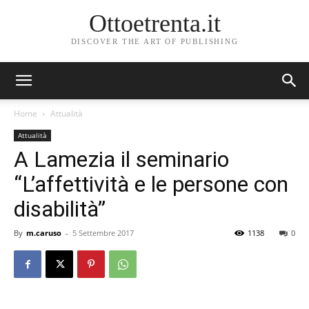
Ottoetrenta.it
DISCOVER THE ART OF PUBLISHING
Home
Attualità
Attualità
A Lamezia il seminario
“L’affettività e le persone con
disabilità”
By
m.caruso
-
5 Settembre 2017
1138
0