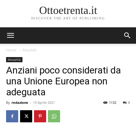
Ottoetrenta.it
DISCOVER THE ART OF PUBLISHING
Home
Attualità
Attualità
Anziani poco considerati da
una Unione Europea non
adeguata
By
redazione
-
15 Aprile 2021
1132
0