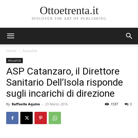
Ottoetrenta.it
DISCOVER THE ART OF PUBLISHING
Home
Attualità
Attualità
ASP Catanzaro, il Direttore
Sanitario Dell’Isola risponde
sugli incarichi di direzione
By
Raffaella Aquino
-
23 Marzo 2016
1537
0