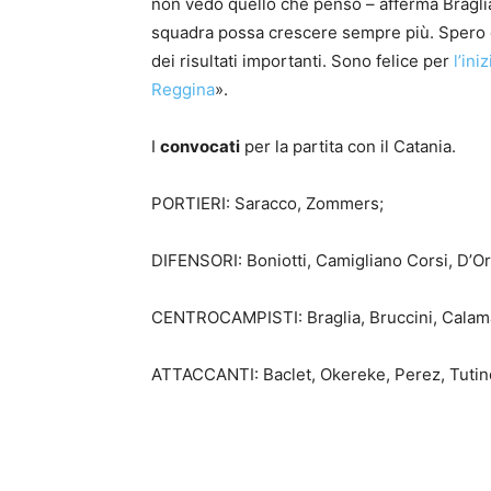
non vedo quello che penso – afferma Braglia 
squadra possa crescere sempre più. Spero c
dei risultati importanti. Sono felice per
l’in
Reggina
».
I
convocati
per la partita con il Catania.
PORTIERI: Saracco, Zommers;
DIFENSORI: Boniotti, Camigliano Corsi, D’Or
CENTROCAMPISTI: Braglia, Bruccini, Calama
ATTACCANTI: Baclet, Okereke, Perez, Tutin