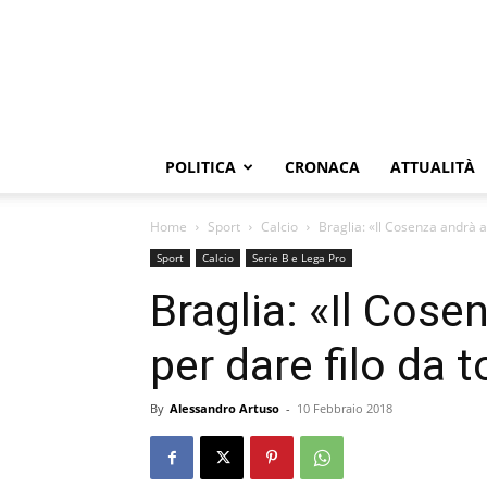
POLITICA
CRONACA
ATTUALITÀ
Home
Sport
Calcio
Braglia: «Il Cosenza andrà a
Sport
Calcio
Serie B e Lega Pro
Braglia: «Il Cose
per dare filo da 
By
Alessandro Artuso
-
10 Febbraio 2018