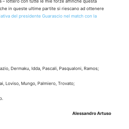
– lotterò con tutte le mie forze affinchè questa
he in queste ultime partite si riescano ad ottenere
iziativa del presidente Guarascio nel match con la
azio, Dermaku, Idda, Pascali, Pasqualoni, Ramos;
i, Loviso, Mungo, Palmiero, Trovato;
o.
Alessandro Artuso