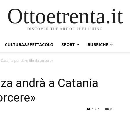
Ottoetrenta.it
DISCOVER THE ART OF PUBLISHING
CULTURA&SPETTACOLO
SPORT
RUBRICHE
 Catania per dare filo da torcere»
nza andrà a Catania
torcere»
1057
0