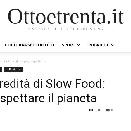
Ottoetrenta.it
DISCOVER THE ART OF PUBLISHING
CULTURA&SPETTACOLO
SPORT
RUBRICHE
: nutrire il corpo, rispettare il...
a
In Evidenza
eredità di Slow Food:
rispettare il pianeta
510
0