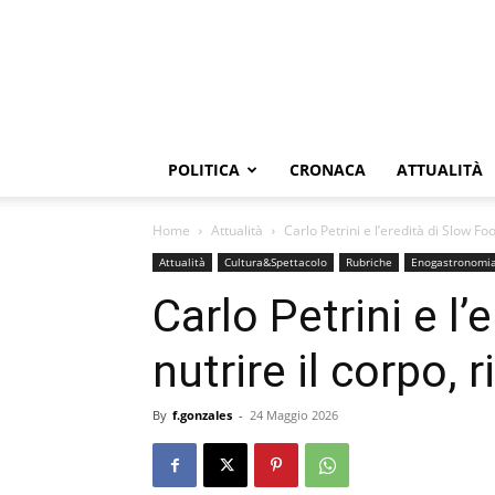
POLITICA
CRONACA
ATTUALITÀ
Home
Attualità
Carlo Petrini e l’eredità di Slow Food
Attualità
Cultura&Spettacolo
Rubriche
Enogastronomi
Carlo Petrini e l’
nutrire il corpo, 
By
f.gonzales
-
24 Maggio 2026