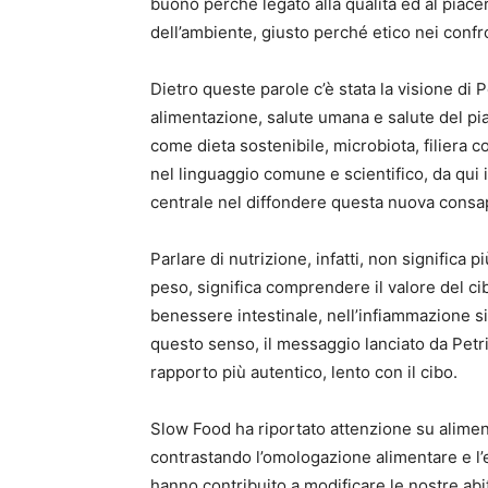
buono perché legato alla qualità ed al piace
dell’ambiente, giusto perché etico nei confro
Dietro queste parole c’è stata la visione di Pe
alimentazione, salute umana e salute del p
come dieta sostenibile, microbiota, filiera c
nel linguaggio comune e scientifico, da qui 
centrale nel diffondere questa nuova consap
Parlare di nutrizione, infatti, non significa pi
peso, significa comprendere il valore del ci
benessere intestinale, nell’infiammazione s
questo senso, il messaggio lanciato da Pet
rapporto più autentico, lento con il cibo.
Slow Food ha riportato attenzione su alimenti
contrastando l’omologazione alimentare e l’e
hanno contribuito a modificare le nostre abit