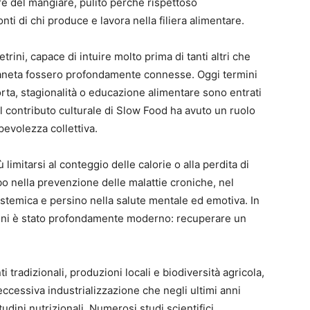
re del mangiare, pulito perché rispettoso
nti di chi produce e lavora nella filiera alimentare.
trini, capace di intuire molto prima di tanti altri che
ianeta fossero profondamente connesse. Oggi termini
orta, stagionalità o educazione alimentare sono entrati
il contributo culturale di Slow Food ha avuto un ruolo
evolezza collettiva.
ù limitarsi al conteggio delle calorie o alla perdita di
bo nella prevenzione delle malattie croniche, nel
istemica e persino nella salute mentale ed emotiva. In
rini è stato profondamente moderno: recuperare un
 tradizionali, produzioni locali e biodiversità agricola,
ccessiva industrializzazione che negli ultimi anni
udini nutrizionali. Numerosi studi scientifici