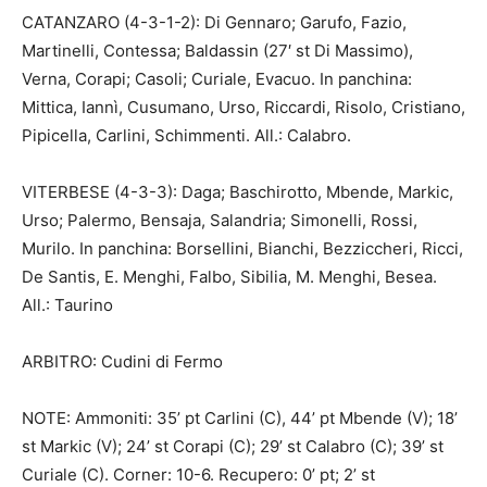
CATANZARO (4-3-1-2): Di Gennaro; Garufo, Fazio,
Martinelli, Contessa; Baldassin (27′ st Di Massimo),
Verna, Corapi; Casoli; Curiale, Evacuo. In panchina:
Mittica, Iannì, Cusumano, Urso, Riccardi, Risolo, Cristiano,
Pipicella, Carlini, Schimmenti. All.: Calabro.
VITERBESE (4-3-3): Daga; Baschirotto, Mbende, Markic,
Urso; Palermo, Bensaja, Salandria; Simonelli, Rossi,
Murilo. In panchina: Borsellini, Bianchi, Bezziccheri, Ricci,
De Santis, E. Menghi, Falbo, Sibilia, M. Menghi, Besea.
All.: Taurino
ARBITRO: Cudini di Fermo
NOTE: Ammoniti: 35’ pt Carlini (C), 44’ pt Mbende (V); 18’
st Markic (V); 24’ st Corapi (C); 29’ st Calabro (C); 39’ st
Curiale (C). Corner: 10-6. Recupero: 0’ pt; 2’ st