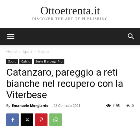
Ottoetrenta.it
DISCOVER THE ART OF PUBLISHING
Home
Sport
Calcio
Sport
Calcio
Serie B e Lega Pro
Catanzaro, pareggio a reti
bianche nel recupero con la
Viterbese
By
Emanuele Mongiardo
-
28 Gennaio 2021
1195
0