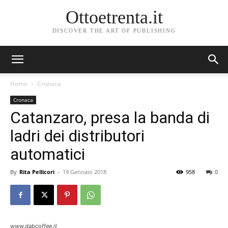
Ottoetrenta.it
DISCOVER THE ART OF PUBLISHING
Home
Cronaca
Cronaca
Catanzaro, presa la banda di
ladri dei distributori
automatici
By
Rita Pellicori
-
19 Gennaio 2018
958
0
www.dabcoffee.it