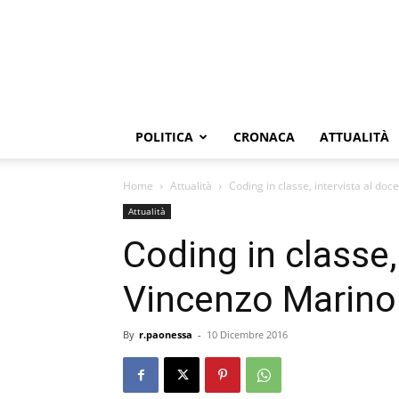
POLITICA
CRONACA
ATTUALITÀ
Home
Attualità
Coding in classe, intervista al do
Attualità
Coding in classe,
Vincenzo Marino
By
r.paonessa
-
10 Dicembre 2016