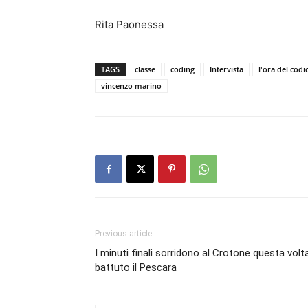
Rita Paonessa
TAGS
classe
coding
Intervista
l'ora del codi
vincenzo marino
Previous article
I minuti finali sorridono al Crotone questa volta
battuto il Pescara