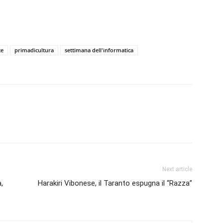
ce
primadicultura
settimana dell'informatica
Next article
,
Harakiri Vibonese, il Taranto espugna il “Razza”