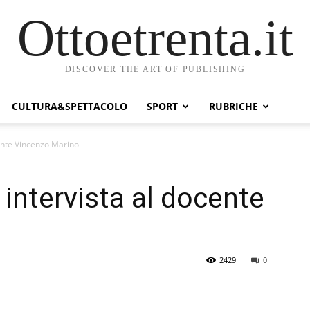
Ottoetrenta.it
DISCOVER THE ART OF PUBLISHING
CULTURA&SPETTACOLO
SPORT
RUBRICHE
cente Vincenzo Marino
 intervista al docente
2429
0