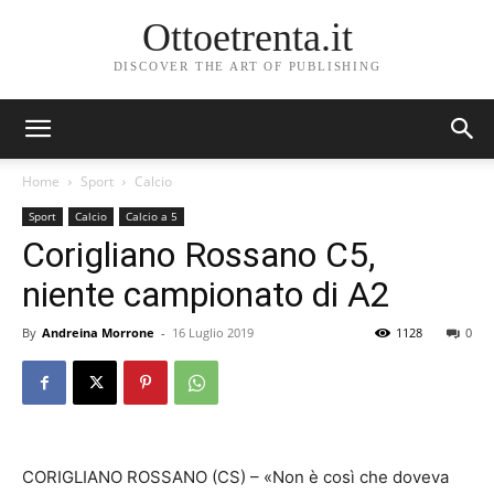
Ottoetrenta.it
DISCOVER THE ART OF PUBLISHING
Home
Sport
Calcio
Sport
Calcio
Calcio a 5
Corigliano Rossano C5,
niente campionato di A2
By
Andreina Morrone
-
16 Luglio 2019
1128
0
CORIGLIANO ROSSANO (CS) – «Non è così che doveva