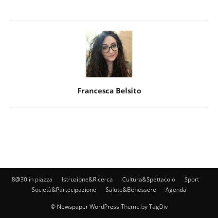
Francesca Belsito
8@30 in piazza
Istruzione&Ricerca
Cultura&Spettacolo
Sport
Società&Partecipazione
Salute&Benessere
Agenda
© Newspaper WordPress Theme by TagDiv