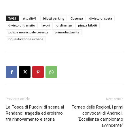
TAGS
attualit√†
bilotti parking
Cosenza
divieto di sosta
divieto di transito
lavori
ordinanza
piazza bilotti
polizia municipale cosenza
primadiattualita
riqualificazione urbana
Previous article
Next article
La Tosca di Puccini di scena al
Torneo delle Regioni, i primi
Rendano: tragedia ed eroismo,
convocati di Andreoli.
tra rinnovamento e storia
“Eccellenza campionato
avvincente”