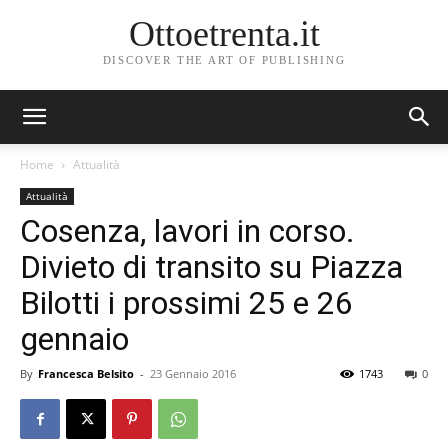
Ottoetrenta.it
DISCOVER THE ART OF PUBLISHING
Home
Attualità
Attualità
Cosenza, lavori in corso.
Divieto di transito su Piazza
Bilotti i prossimi 25 e 26
gennaio
By
Francesca Belsito
-
23 Gennaio 2016
1743
0