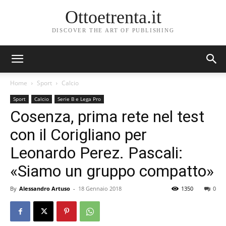
Ottoetrenta.it
DISCOVER THE ART OF PUBLISHING
Home
Sport
Calcio
Sport
Calcio
Serie B e Lega Pro
Cosenza, prima rete nel test
con il Corigliano per
Leonardo Perez. Pascali:
«Siamo un gruppo compatto»
By
Alessandro Artuso
-
18 Gennaio 2018
1350
0