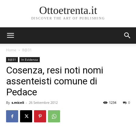
Ottoetrenta.it
DISCOVER THE ART OF PUBLISHING
Home
8@31
8@31
In Evidenza
Cosenza, resi noti nomi
assenteisti comune di
Pedace
By
s.miceli
-
26 Settembre 2012
1234
0