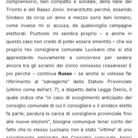
comprensorio, ben compatto e solidale, della Valle del
Trionto e del Basso Jonio. Innanzitutto perché, essendo
Sindaco da circa un anno e mezzo sono ben lontano,
come invece mi si accusa, da qualsivoglia campagne
elettorali. Piuttosto mi sembra proprio – e anche in
questo caso non credo di poter essere smentito – che sia
proprio l’ex consigliere comunale Lucisano che si stia
apprestando nuovamente a concorrere per sedere
ancora tra gli scranni del civico consesso rossanese! E
poi perché – continua
Russo
– se anche si volesse far
riferimento al “salvagente” dello Statuto Provinciale
(ultimo coma dell’art. 7), a dispetto della Legge Delrio, il
quale indica che “in caso di scioglimento anticipato del
consiglio comunale di cui il consigliere o il sindaco eletto
fa parte, perdura la carica di consigliere provinciale fino
alle nuove elezioni”, bisogna comunque tener conto del
fatto che lo stesso Lucisano non è stato “vittima” di uno
scioglimento anticipato del Consiglio comunale, bensì