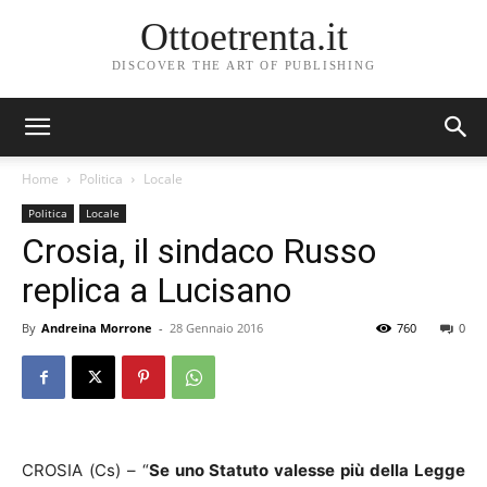
Ottoetrenta.it
DISCOVER THE ART OF PUBLISHING
Home
Politica
Locale
Politica
Locale
Crosia, il sindaco Russo
replica a Lucisano
By
Andreina Morrone
-
28 Gennaio 2016
760
0
CROSIA (Cs) – “
Se uno Statuto valesse più della Legge