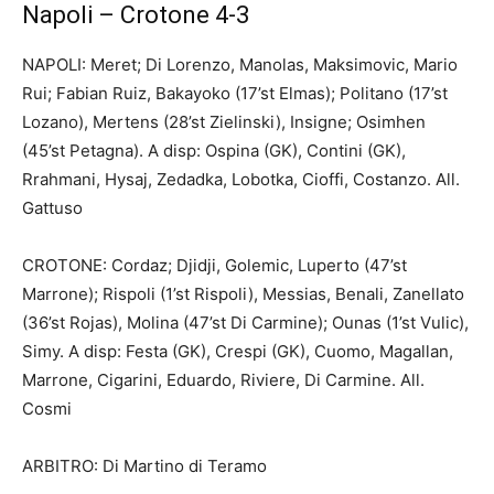
Napoli – Crotone 4-3
NAPOLI: Meret; Di Lorenzo, Manolas, Maksimovic, Mario
Rui; Fabian Ruiz, Bakayoko (17’st Elmas); Politano (17’st
Lozano), Mertens (28’st Zielinski), Insigne; Osimhen
(45’st Petagna). A disp: Ospina (GK), Contini (GK),
Rrahmani, Hysaj, Zedadka, Lobotka, Cioffi, Costanzo. All.
Gattuso
CROTONE: Cordaz; Djidji, Golemic, Luperto (47’st
Marrone); Rispoli (1’st Rispoli), Messias, Benali, Zanellato
(36’st Rojas), Molina (47’st Di Carmine); Ounas (1’st Vulic),
Simy. A disp: Festa (GK), Crespi (GK), Cuomo, Magallan,
Marrone, Cigarini, Eduardo, Riviere, Di Carmine. All.
Cosmi
ARBITRO: Di Martino di Teramo