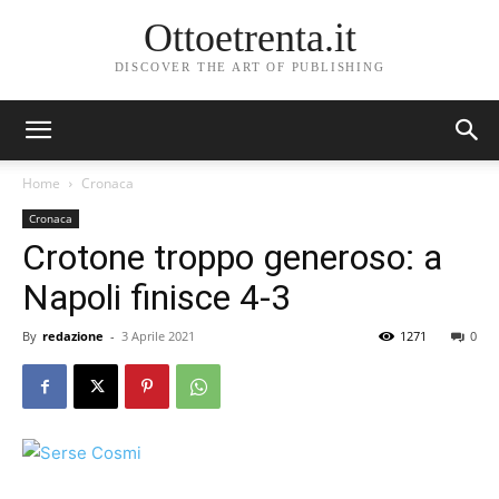
Ottoetrenta.it
DISCOVER THE ART OF PUBLISHING
Home
Cronaca
Cronaca
Crotone troppo generoso: a
Napoli finisce 4-3
By
redazione
-
3 Aprile 2021
1271
0