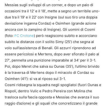
Messias sugli sviluppi di un corner, e dopo un paio di
occasioni tra il 12′ e il 18′, mette a segno un terribile uno-
due tra il 19′ e il 22′ con Insigne (sul suo tiro una doppia
deviazione inganna Cordaz) e Osimhen (grande azione
ancora con lo zampino di Insigne). Gli uomini di Cosmi
(foto:
FC Crotone
) però reagiscono subito e accorciano
subito le distanze con il solito Simy (25′) che segna al
volo sull’assistenza di Benali. Gli azzurri riprendono ad
essere pericolosi e Mertens, dopo aver sfiorato il palo al
27′, pennella una punizione imparabile al 34′ per il 3-1.
Poi, dopo Meret che salva su Ounas (35′), l’ultimo brivido
è la traversa di Mertens dopo il miracolo di Cordaz su
Osimhen (41′): si va al riposo sul 3-1.
Cosmi ridisegna la squadra negli spogliatoi (fuori Ounas e
Rispoli, dentro Vulic e Pedro Pereira con Molina che
trasloca sulla fascia opposta e Messias che avanza il suo
raggio d’azione) e gli squali che concretizzano il grande