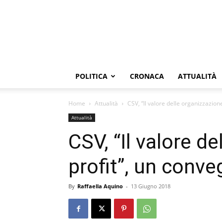
POLITICA
CRONACA
ATTUALITÀ
Home
Attualità
CSV, “Il valore delle organizzazion
Attualità
CSV, “Il valore d
profit”, un conve
By
Raffaella Aquino
-
13 Giugno 2018