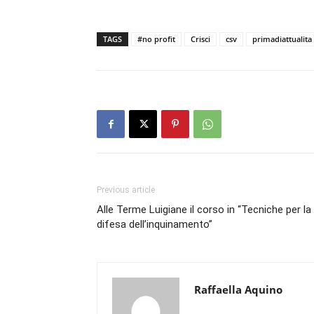
TAGS
#no profit
Crisci
csv
primadiattualita
Previous article
Alle Terme Luigiane il corso in “Tecniche per la
difesa dell’inquinamento”
Raffaella Aquino