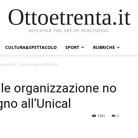
Ottoetrenta.it
DISCOVER THE ART OF PUBLISHING
CULTURA&SPETTACOLO
SPORT
RUBRICHE
e no profit”, un convegno all’Unical
elle organizzazione no
gno all’Unical
1521
0