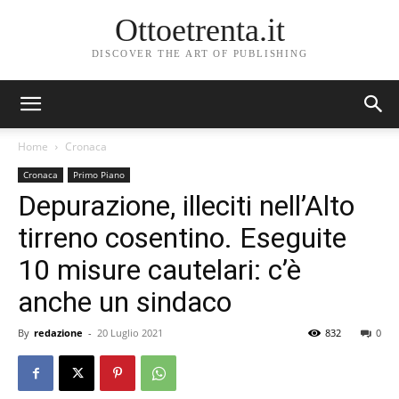
Ottoetrenta.it
DISCOVER THE ART OF PUBLISHING
Home
Cronaca
Cronaca
Primo Piano
Depurazione, illeciti nell’Alto
tirreno cosentino. Eseguite
10 misure cautelari: c’è
anche un sindaco
By
redazione
-
20 Luglio 2021
832
0