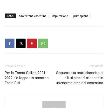
TAGS
Alto tirreno cosentino
Depurazione
primopiano
Previous article
Next article
Per la Tonno Callipo 2021-
Sequestrata maxi discarica di
2022 c’è l’opposto mancino
rifiuti plastici stoccati in
Fabio Bisi
un’enorme area nel cosentino