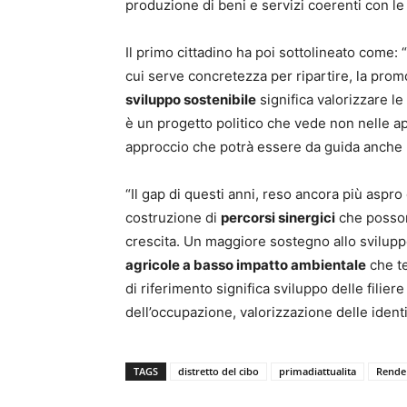
produzione di beni e servizi coerenti con le t
Il primo cittadino ha poi sottolineato come:
cui serve concretezza per ripartire, la promo
sviluppo sostenibile
significa valorizzare le
è un progetto politico che vede non nelle a
approccio che potrà essere da guida anche per
“Il gap di questi anni, reso ancora più aspr
costruzione di
percorsi sinergici
che possono
crescita. Un maggiore sostegno allo sviluppo
agricole a basso impatto ambientale
che te
di riferimento significa sviluppo delle filier
dell’occupazione, valorizzazione delle ident
TAGS
distretto del cibo
primadiattualita
Rende