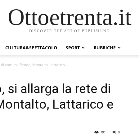
Ottoetrenta.it
DISCOVER THE ART OF PUBLISHING
CULTURA&SPETTACOLO
SPORT
RUBRICHE
te di comuni: Rende, Montalto, Lattarico...
 si allarga la rete di
ontalto, Lattarico e
791
0