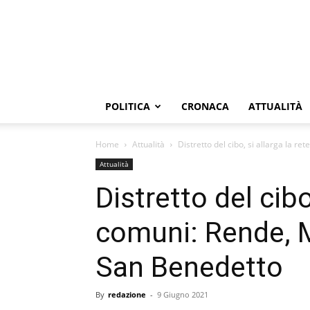
POLITICA
CRONACA
ATTUALITÀ
Home
Attualità
Distretto del cibo, si allarga la re
Attualità
Distretto del cibo,
comuni: Rende, M
San Benedetto
By
redazione
-
9 Giugno 2021