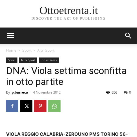
Ottoetrenta.it
DISCOVER THE ART OF PUBLISHING
Home
Sport
Altri Sport
Sport
Altri Sport
In Evidenza
DNA: Viola settima sconfitta
in otto partite
By
p.barreca
-
4 Novembre 2012
836
0
VIOLA REGGIO CALABRIA-ZEROUNO PMS TORINO 56-