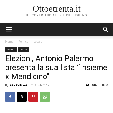
Ottoetrenta.it
DISCOVER THE ART OF PUBLISHING
Home
Politica
Locale
Politica
Locale
Elezioni, Antonio Palermo
presenta la sua lista “Insieme
x Mendicino”
By
Rita Pellicori
-
26 Aprile 2019
3916
0