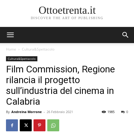
Ottoetrenta.it
DISCOVER THE ART OF PUBLISHING
Home
Cultura&Spettacolo
Cultura&Spettacolo
Film Commission, Regione
rilancia il progetto
sull’industria del cinema in
Calabria
By
Andreina Morrone
-
26 Febbraio 2021
1985
0