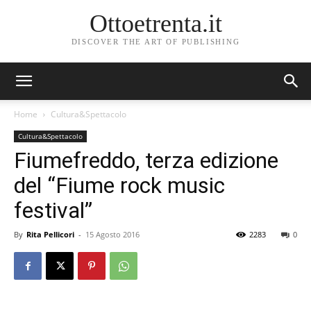
Ottoetrenta.it
DISCOVER THE ART OF PUBLISHING
Home
Cultura&Spettacolo
Cultura&Spettacolo
Fiumefreddo, terza edizione
del “Fiume rock music
festival”
By
Rita Pellicori
-
15 Agosto 2016
2283
0