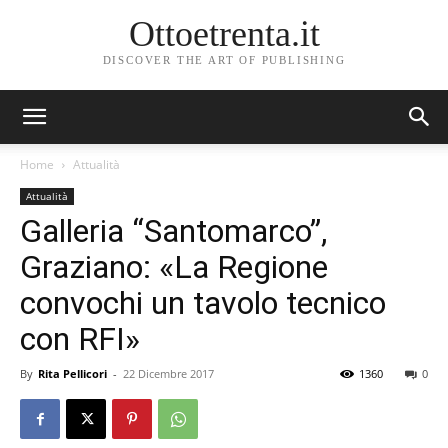
Ottoetrenta.it
DISCOVER THE ART OF PUBLISHING
Home
Attualità
Attualità
Galleria “Santomarco”,
Graziano: «La Regione
convochi un tavolo tecnico
con RFI»
By
Rita Pellicori
-
22 Dicembre 2017
1360
0