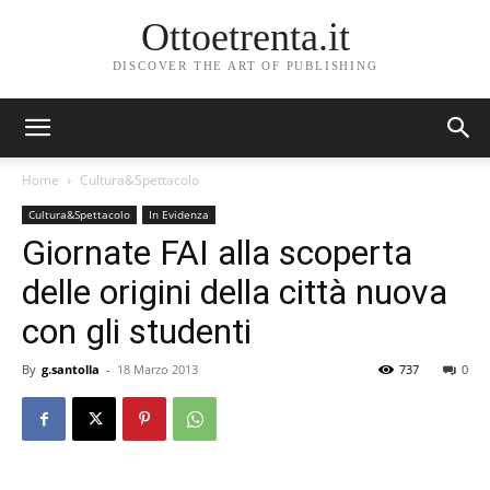
Ottoetrenta.it
DISCOVER THE ART OF PUBLISHING
Home
Cultura&Spettacolo
Cultura&Spettacolo
In Evidenza
Giornate FAI alla scoperta
delle origini della città nuova
con gli studenti
By
g.santolla
-
18 Marzo 2013
737
0