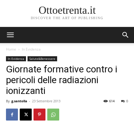
Ottoetrenta.it
DISCOVER THE ART OF PUBLISHING
Home
In Evidenza
In Evidenza
Salute&Benessere
Giornate formative contro i
pericoli delle radiazioni
ionizzanti
By
g.santolla
-
23 Settembre 2013
614
0