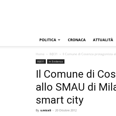
POLITICA
CRONACA
ATTUALITÀ
Home
8@31
Il Comune di Cosenza protagonista al
8@31
In Evidenza
Il Comune di Co
allo SMAU di Mil
smart city
By
s.miceli
-
20 Ottobre 2012