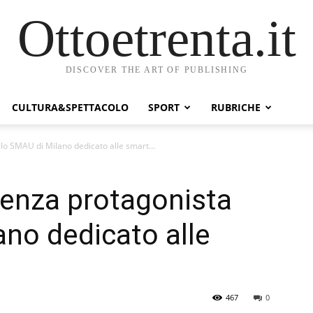
Ottoetrenta.it
DISCOVER THE ART OF PUBLISHING
CULTURA&SPETTACOLO
SPORT
RUBRICHE
lo SMAU di Milano dedicato alle smart...
senza protagonista
ano dedicato alle
467
0