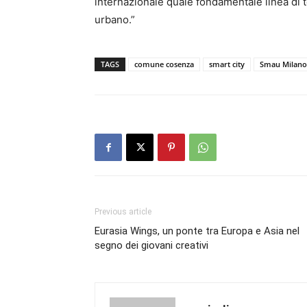
internazionale quale fondamentale linea di t
urbano.”
TAGS
comune cosenza
smart city
Smau Milano
Previous article
Eurasia Wings, un ponte tra Europa e Asia nel
segno dei giovani creativi