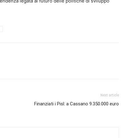
endenza legata al futuro delle politiche di sviluppo
Next article
Finanziati i Pisl: a Cassano 9.350.000 euro