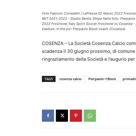
Foto Fabrizio Corradetti / LaPresse 02 Marzo 2022 Frosinon
BKT 2021-2022 - Stadio Benito Stirpe Nella foto: Pierpaolo
2022 Frosinone, Italy Sport Soccer Frosinone vs Cosenza -
stadium. In the pic: Pierpaolo Bisoli coach (Cosenza)
COSENZA – La Società Cosenza Calcio comunic
scadenza il 30 giugno prossimo, di comune a
ringraziamento della Società e l’augurio per 
TAGS
cosenza calcio
Pierpaolo¬†Bisoli
primadi