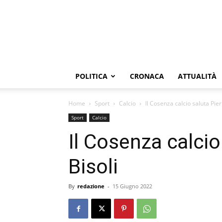
POLITICA
CRONACA
ATTUALITÀ
Home
Sport
Calcio
Il Cosenza calcio saluta Pier
Sport
Calcio
Il Cosenza calcio
Bisoli
By
redazione
-
15 Giugno 2022