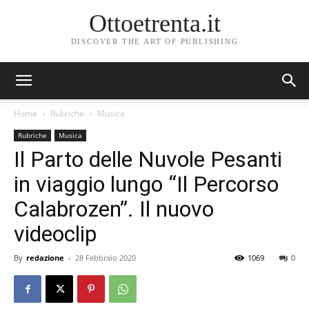
Ottoetrenta.it
DISCOVER THE ART OF PUBLISHING
Home
Rubriche
Musica
Rubriche
Musica
Il Parto delle Nuvole Pesanti
in viaggio lungo “Il Percorso
Calabrozen”. Il nuovo
videoclip
By
redazione
-
28 Febbraio 2020
1069
0