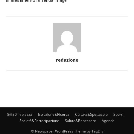
in allestimento la Tenda Triage
redazione
8@30 in piazza
Istruzione&Ricerca
Cultura&Spettacolo
Sport
Società&Partecipazione
Salute&Benessere
Agenda
© Newspaper WordPress Theme by TagDiv