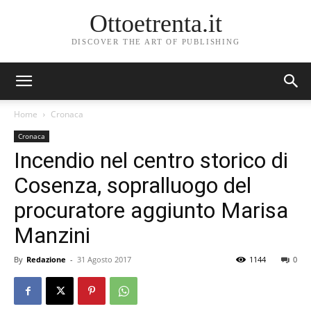
Ottoetrenta.it
DISCOVER THE ART OF PUBLISHING
Home
Cronaca
Cronaca
Incendio nel centro storico di
Cosenza, sopralluogo del
procuratore aggiunto Marisa
Manzini
By
Redazione
-
31 Agosto 2017
1144
0