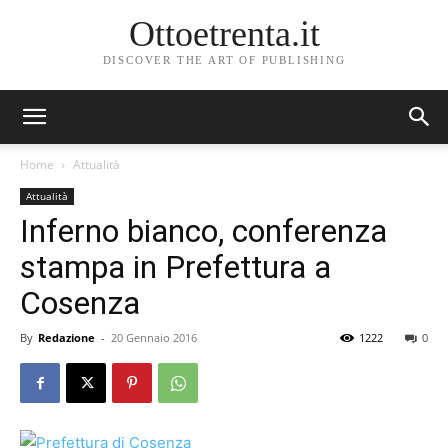
Ottoetrenta.it
DISCOVER THE ART OF PUBLISHING
Home
Attualità
Attualità
Inferno bianco, conferenza
stampa in Prefettura a
Cosenza
By
Redazione
-
20 Gennaio 2016
1222
0