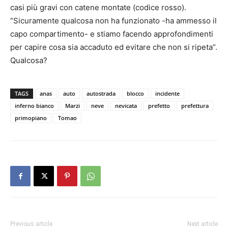
casi più gravi con catene montate (codice rosso).
“Sicuramente qualcosa non ha funzionato -ha ammesso il
capo compartimento- e stiamo facendo approfondimenti
per capire cosa sia accaduto ed evitare che non si ripeta”.
Qualcosa?
TAGS
anas
auto
autostrada
blocco
incidente
inferno bianco
Marzi
neve
nevicata
prefetto
prefettura
primopiano
Tomao
Previous article
Next article