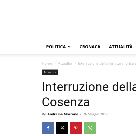
POLITICA
CRONACA
ATTUALITÀ
Home
Attualità
Interruzione della fornitura idrica
Attualità
Interruzione della
Cosenza
By
Andreina Morrone
-
26 Maggio 2017