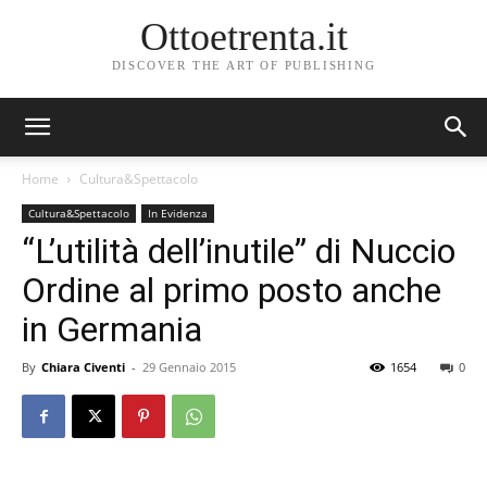
Ottoetrenta.it
DISCOVER THE ART OF PUBLISHING
Home
Cultura&Spettacolo
Cultura&Spettacolo
In Evidenza
“L’utilità dell’inutile” di Nuccio
Ordine al primo posto anche
in Germania
By
Chiara Civenti
-
29 Gennaio 2015
1654
0