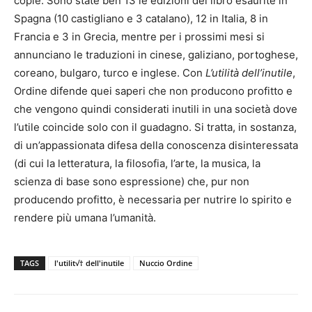
copie. Sono state ben 13 le edizioni del libro esaurite in
Spagna (10 castigliano e 3 catalano), 12 in Italia, 8 in
Francia e 3 in Grecia, mentre per i prossimi mesi si
annunciano le traduzioni in cinese, galiziano, portoghese,
coreano, bulgaro, turco e inglese. Con
L’utilità dell’inutile
,
Ordine difende quei saperi che non producono profitto e
che vengono quindi considerati inutili in una società dove
l’utile coincide solo con il guadagno. Si tratta, in sostanza,
di un’appassionata difesa della conoscenza disinteressata
(di cui la letteratura, la filosofia, l’arte, la musica, la
scienza di base sono espressione) che, pur non
producendo profitto, è necessaria per nutrire lo spirito e
rendere più umana l’umanità.
TAGS
l'utilit√† dell'inutile
Nuccio Ordine