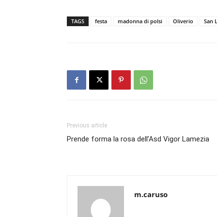
TAGS
festa
madonna di polsi
Oliverio
San 
Previous article
Prende forma la rosa dell’Asd Vigor Lamezia
m.caruso