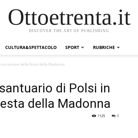
Ottoetrenta.it
DISCOVER THE ART OF PUBLISHING
CULTURA&SPETTACOLO
SPORT
RUBRICHE
i in occasione della festa della Madonna
 santuario di Polsi in
festa della Madonna
1125
0