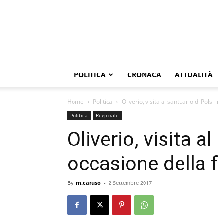
POLITICA
CRONACA
ATTUALITÀ
Home
Politica
Oliverio, visita al santuario di Pols
Politica
Regionale
Oliverio, visita al
occasione della 
By
m.caruso
-
2 Settembre 2017