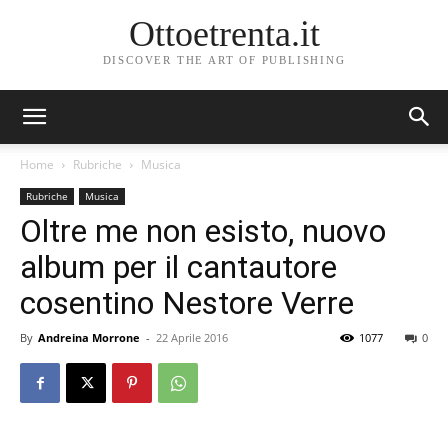
Ottoetrenta.it
DISCOVER THE ART OF PUBLISHING
Home
Rubriche
Musica
Rubriche
Musica
Oltre me non esisto, nuovo
album per il cantautore
cosentino Nestore Verre
By
Andreina Morrone
-
22 Aprile 2016
1077
0