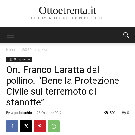
Ottoetrenta.it
DISCOVER THE ART OF PUBLISHING
Home
8@30 in piazza
8@30 in piazza
On. Franco Laratta dal
pollino. “Bene la Protezione
Civile sul terremoto di
stanotte”
By
a.policicchio
-
26 Ottobre 2012
501
0