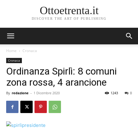
Ottoetrenta.it
DISCOVER THE ART OF PUBLISHING
Home
Cronaca
Cronaca
Ordinanza Spirlì: 8 comuni
zona rossa, 4 arancione
By
redazione
-
1 Dicembre 2020
1243
0