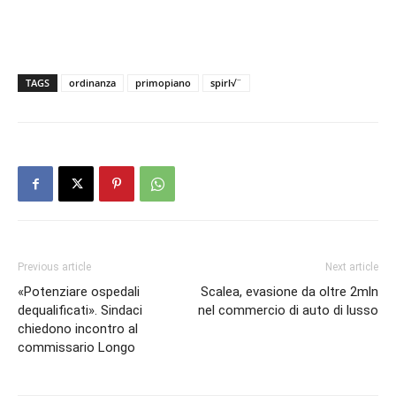
TAGS
ordinanza
primopiano
spirl√¨
Previous article
Next article
«Potenziare ospedali
Scalea, evasione da oltre 2mln
dequalificati». Sindaci
nel commercio di auto di lusso
chiedono incontro al
commissario Longo