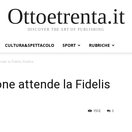
Ottoetrenta.it
DISCOVER THE ART OF PUBLISHING
CULTURA&SPETTACOLO
SPORT
RUBRICHE
nde la Fidelis Andria
ne attende la Fidelis
1512
0