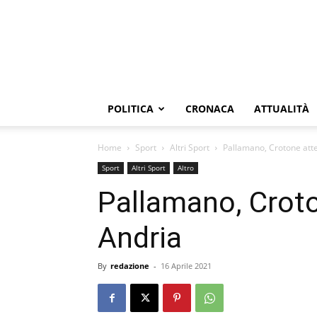
POLITICA
CRONACA
ATTUALITÀ
Home
Sport
Altri Sport
Pallamano, Crotone atte
Sport
Altri Sport
Altro
Pallamano, Croto
Andria
By
redazione
-
16 Aprile 2021