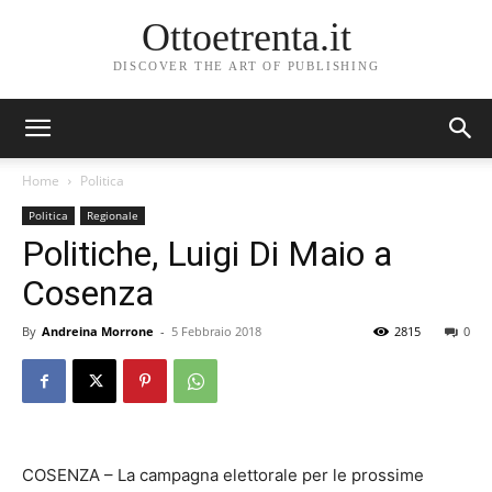
Ottoetrenta.it
DISCOVER THE ART OF PUBLISHING
Home
Politica
Politica
Regionale
Politiche, Luigi Di Maio a
Cosenza
By
Andreina Morrone
-
5 Febbraio 2018
2815
0
COSENZA – La campagna elettorale per le prossime