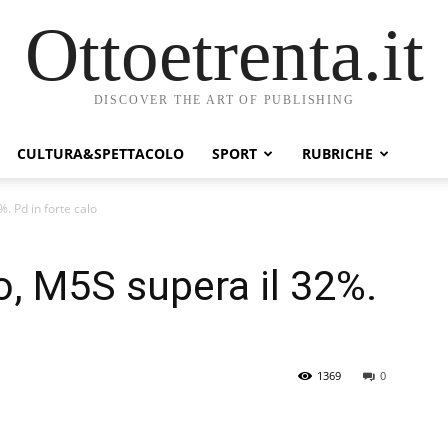
Ottoetrenta.it
DISCOVER THE ART OF PUBLISHING
CULTURA&SPETTACOLO
SPORT
RUBRICHE
. Pd in forte calo
o, M5S supera il 32%.
1369
0