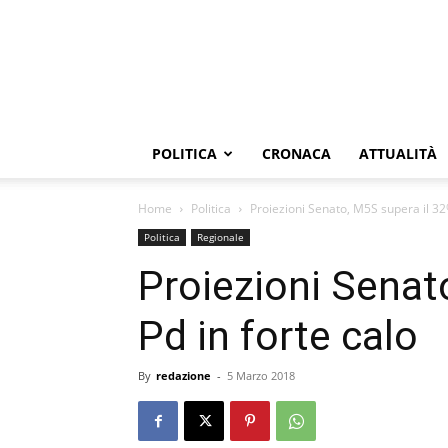
POLITICA
CRONACA
ATTUALITÀ
Home
Politica
Proiezioni Senato, M5S supera il 32%
Politica
Regionale
Proiezioni Senat
Pd in forte calo
By
redazione
-
5 Marzo 2018