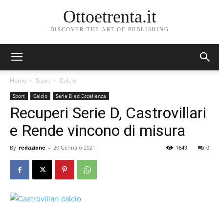
Ottoetrenta.it
DISCOVER THE ART OF PUBLISHING
Home
Sport
Calcio
Sport
Calcio
Serie D ed Eccellenza
Recuperi Serie D, Castrovillari
e Rende vincono di misura
By
redazione
-
20 Gennaio 2021
1649
0